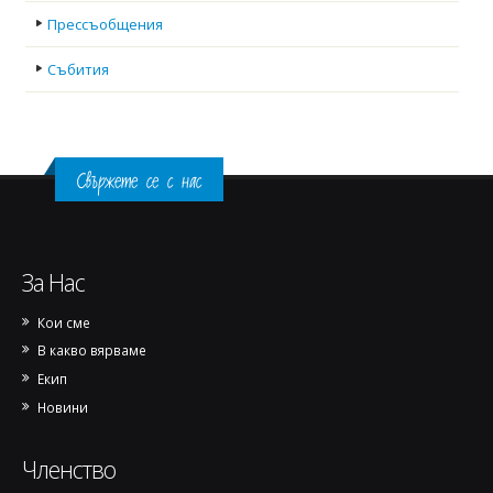
Прессъобщения
Събития
Свържете се с нас
За Нас
Кои сме
В какво вярваме
Екип
Новини
Членство