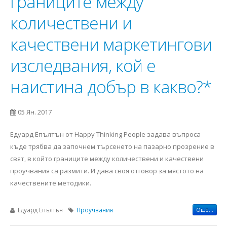
границите между
количествени и
качествени маркетингови
изследвания, кой е
наистина добър в какво?*
05 Ян. 2017
Едуард Епълтън от Happy Thinking People задава въпроса
къде трябва да започнем търсенето на пазарно прозрение в
свят, в който границите между количествени и качествени
проучвания са размити. И дава своя отговор за мястото на
качествените методики.
Едуард Епълтън
Проучвания
Още...