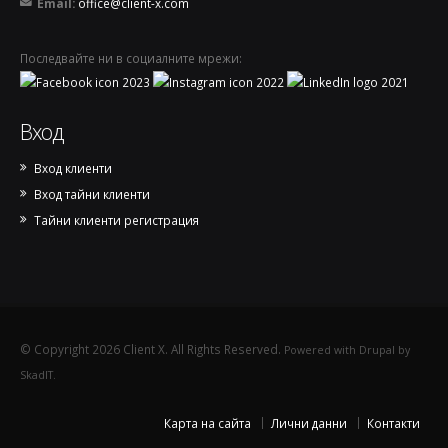
Email:
office@client-x.com
Последвайте ни в социалните мрежи:
Вход
Вход клиенти
Вход тайни клиенти
Тайни клиенти регистрация
© Copyright 2026 Client X. All Rights Reserved.
Powered with Drupal by
SkadIT.
Карта на сайта
Лични данни
Контакти