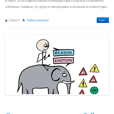
И през 2016 година нашите валидатори събраха откровено
забавни, наивни, но дори и пиперливи описания и коментари.
Client X
Тайни клиенти
Още...