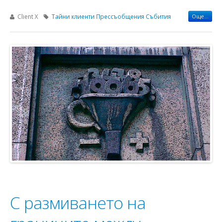
Client X
Тайни клиенти
Прессъобщения
Събития
Още...
С размиването на