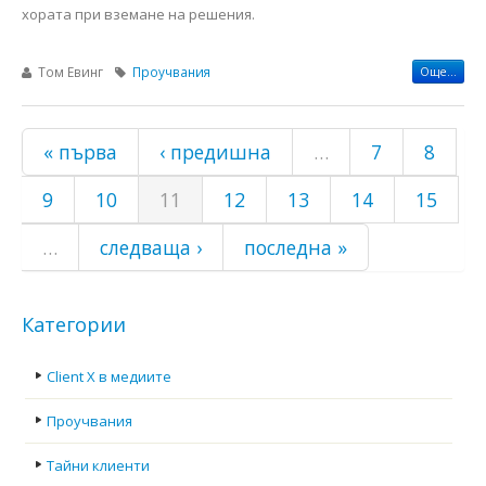
хората при вземане на решения.
Том Евинг
Проучвания
Още...
Страници
« първа
‹ предишна
…
7
8
9
10
11
12
13
14
15
…
следваща ›
последна »
Категории
Client X в медиите
Проучвания
Тайни клиенти