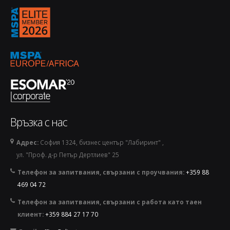
1770144973889-removebg-preview.png
Връзка с нас
Адрес:
София 1324, бизнес център "Лабиринт" ,
ул. "Проф. д-р Петър Дертлиев" 25
Телефон за запитвания, свързани с проучвания:
+359 88
469 04 72
Телефон за запитвания, свързани с работа като таен
клиент:
+359 884 27 17 70