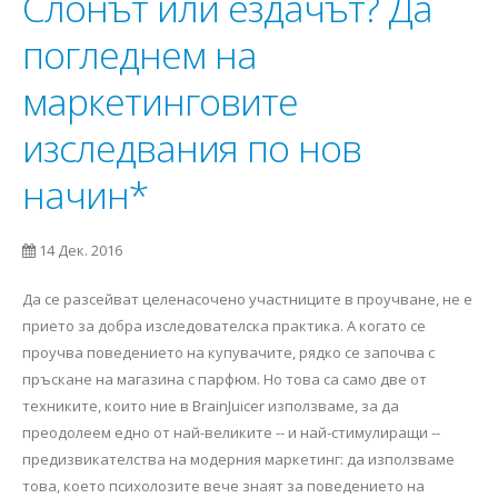
Слонът или ездачът? Да
погледнем на
маркетинговите
изследвания по нов
начин*
14 Дек. 2016
Да се разсейват целенасочено участниците в проучване, не е
прието за добра изследователска практика. А когато се
проучва поведението на купувачите, рядко се започва с
пръскане на магазина с парфюм. Но това са само две от
техниките, които ние в BrainJuicer използваме, за да
преодолеем едно от най-великите -- и най-стимулиращи --
предизвикателства на модерния маркетинг: да използваме
това, което психолозите вече знаят за поведението на