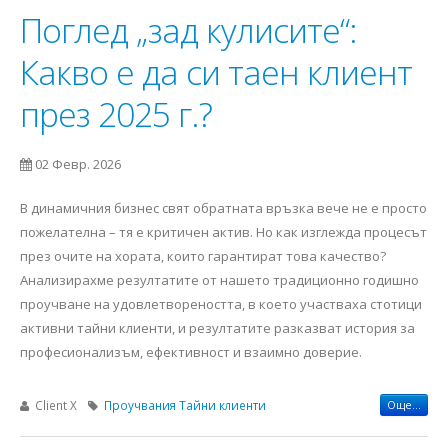
Поглед „зад кулисите“:
Какво е да си таен клиент
през 2025 г.?
02 Февр. 2026
В динамичния бизнес свят обратната връзка вече не е просто
пожелателна – тя е критичен актив. Но как изглежда процесът
през очите на хората, които гарантират това качество?
Анализирахме резултатите от нашето традиционно годишно
проучване на удовлетвореността, в което участваха стотици
активни тайни клиенти, и резултатите разказват история за
професионализъм, ефективност и взаимно доверие.
Client X
Проучвания
Тайни клиенти
Още...