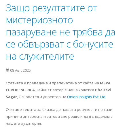
Защо резултатите от
мистериозното
пазаруване не трябва да
се обвързват с бонусите
на служителите
08 Авг. 2025
Статията е преведена и препечатана от сайта на
MSPA
EUROPE/AFRICA
Нейният автор е наша колежка
Bhairavi
Sagar
, Основател и директор на
Onion Insights Pvt. Ltd.
Считаме темата за близка до нашата реалност и по тази
причина интересна и затова сме решили да я споделим с
нашата аудитория.