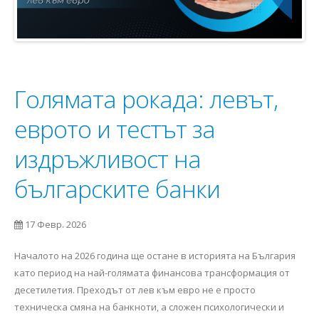
Голямата рокада: левът,
еврото и тестът за
издръжливост на
българските банки
17 Февр. 2026
Началото на 2026 година ще остане в историята на България
като период на най-голямата финансова трансформация от
десетилетия. Преходът от лев към евро не е просто
техническа смяна на банкноти, а сложен психологически и