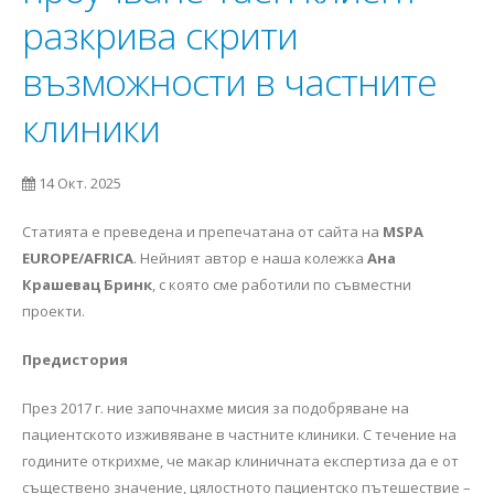
разкрива скрити
възможности в частните
клиники
14 Окт. 2025
Статията е преведена и препечатана от сайта на
MSPA
EUROPE/AFRICA
. Нейният автор е наша колежка
Ана
Крашевац Бринк
, с която сме работили по съвместни
проекти.
Предистория
През 2017 г. ние започнахме мисия за подобряване на
пациентското изживяване в частните клиники. С течение на
годините открихме, че макар клиничната експертиза да е от
съществено значение, цялостното пациентско пътешествие –