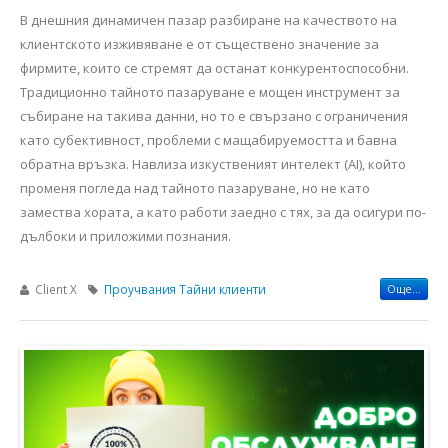
В днешния динамичен пазар разбиране на качеството на
клиентското изживяване е от съществено значение за
фирмите, които се стремят да останат конкурентоспособни.
Традиционно тайното пазаруване е мощен инструмент за
събиране на такива данни, но то е свързано с ограничения
като субективност, проблеми с мащабируемостта и бавна
обратна връзка. Навлиза изкуственият интелект (AI), който
променя погледа над тайното пазаруване, но не като
замества хората, а като работи заедно с тях, за да осигури по-
дълбоки и приложими познания.
Client X
Проучвания
Тайни клиенти
Още...