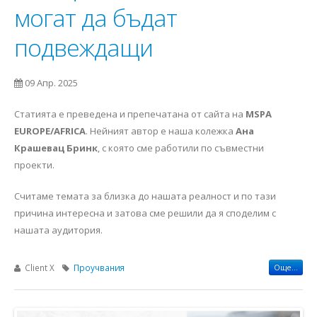
могат да бъдат
подвеждащи
09 Апр. 2025
Статията е преведена и препечатана от сайта на
MSPA
EUROPE/AFRICA
. Нейният автор е наша колежка
Ана
Крашевац Бринк
, с която сме работили по съвместни
проекти.
Считаме темата за близка до нашата реалност и по тази
причина интересна и затова сме решили да я споделим с
нашата аудитория.
Client X
Проучвания
Още...