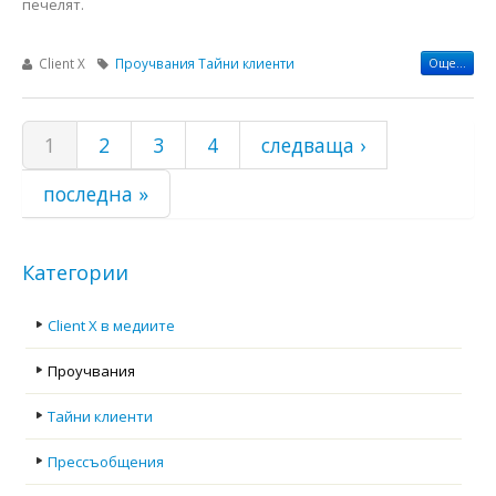
печелят.
Client X
Проучвания
Тайни клиенти
Още...
Страници
1
2
3
4
следваща ›
последна »
Категории
Client X в медиите
Проучвания
Тайни клиенти
Прессъобщения