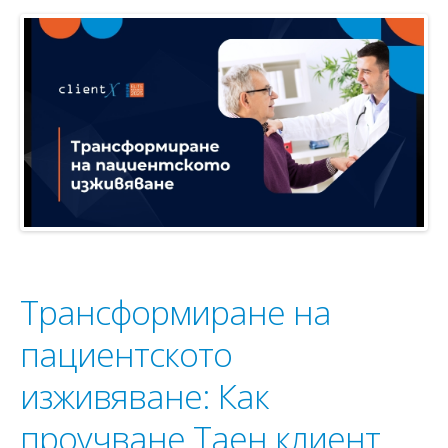
Трансформиране на
пациентското
изживяване: Как
проучване Таен клиент