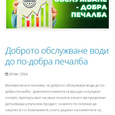
Доброто обслужване води
до по-добра печалба
28 Авг. 2024
Математиката показва, че доброто обслужване води до по-
добра печалба - доволните клиенти се връщат и купуват
отново, препоръчват на свои познати, когато им предложат
допълваща услуга или продукт, са много по-склонни да
закупят и т.н. Компаниите, които държат на клиентите си,