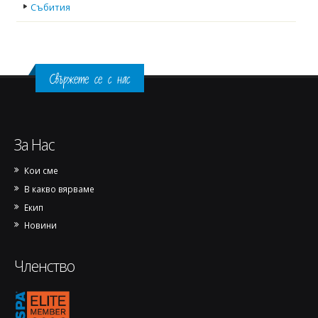
Събития
Свържете се с нас
За Нас
Кои сме
В какво вярваме
Екип
Новини
Членство
1770144973889-removebg-preview.png