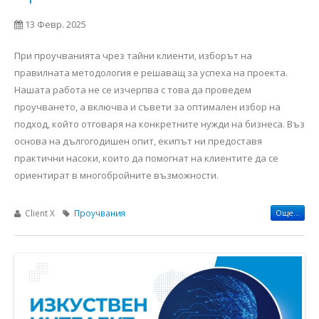
13 Февр. 2025
При проучванията чрез тайни клиенти, изборът на
правилната методология е решаващ за успеха на проекта.
Нашата работа не се изчерпва с това да проведем
проучването, а включва и съвети за оптимален избор на
подход, който отговаря на конкретните нужди на бизнеса. Въз
основа на дългогодишен опит, екипът ни предоставя
практични насоки, които да помогнат на клиентите да се
ориентират в многобройните възможности.
Client X
Проучвания
Още...