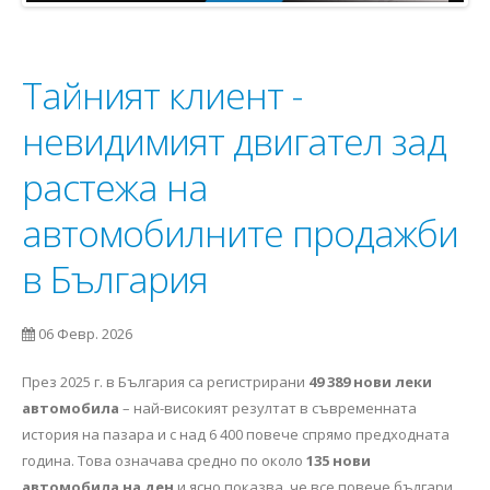
Тайният клиент -
невидимият двигател зад
растежа на
автомобилните продажби
в България
06 Февр. 2026
През 2025 г. в България са регистрирани
49 389 нови леки
автомобила
– най-високият резултат в съвременната
история на пазара и с над 6 400 повече спрямо предходната
година. Това означава средно по около
135 нови
автомобила на ден
и ясно показва, че все повече българи