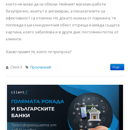
което не може да си обясни. Нейният магазин работи
безупречно, екипът е ангажиран, а показателите за
ефективност са отлични. Но докато излиза от паркинга, тя
поглежда към конкурентния обект отсреща и вижда същата
картина, която забелязва и в други дни: постоянен поток от
клиенти.
Какво правят те, което тя пропуска?
Client X
Проучвания
Още...