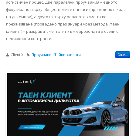
логистичен процес. Две паралелни проучвания – едното
фокусирано върху обществените нагласи (проведено в края
на декември), а другото върху реалното клиентско
преживяване (проведено през януари чрез метода „таен
клиент“) – разкриват, че пътят към еврозоната е осеян с
неочаквани контрасти.
Client X
Проучвания
Тайни клиенти
Още...