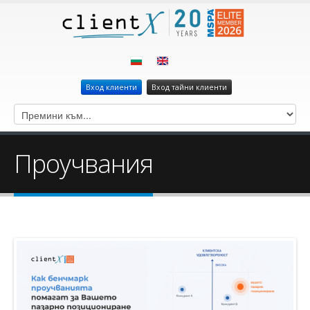
Вход клиенти
Вход тайни клиенти
Проучвания