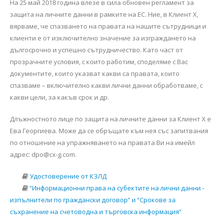
На 25 май 2018 година влезе в сила обновен регламент за
защита на личните данни в рамките на ЕС. Ние, в Клиент Х,
вярваме, че спазването на правата на нашите сътрудници и
клиенти е от изключително значение за изграждането на
дългосрочно и успешно сътрудничество. Като част от
прозрачните условия, с които работим, споделяме с Вас
документите, които указват какви са правата, които
спазваме – включително какви лични данни обработваме, с
какви цели, за какъв срок и др.
Длъжностното лице по защита на личните данни за Клиент Х е
Ева Георгиева. Може да се обръщате към нея със запитвания
по отношение на упражняването на правата Ви на имейл
адрес: dpo@cx-g.com.
Удостоверение от КЗЛД
“Информационни права на субектите на лични данни -
изпълнители по граждански договор” и “Срокове за
съхранение на счетоводна и търговска информация”