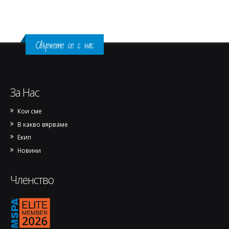
Свържете се с нас
За Нас
Кои сме
В какво вярваме
Екип
Новини
Членство
1770144973889-removebg-preview.png