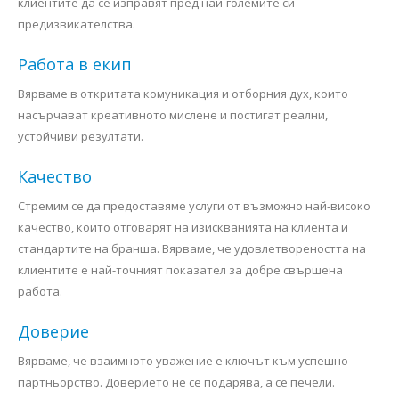
клиентите да се изправят пред най-големите си
предизвикателства.
Работа в екип
Вярваме в откритата комуникация и отборния дух, които
насърчават креативното мислене и постигат реални,
устойчиви резултати.
Качество
Стремим се да предоставяме услуги от възможно най-високо
качество, които отговарят на изискванията на клиента и
стандартите на бранша. Вярваме, че удовлетвореността на
клиентите е най-точният показател за добре свършена
работа.
Доверие
Вярваме, че взаимното уважение е ключът към успешно
партньорство. Доверието не се подарява, а се печели.