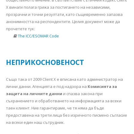
общественото мнение. В съответствие с Етичния кодекс Client
X винаги полага грижа за постигането на независими,
прозрачни и точни резултати, като същевременно запазва
анонимността на респондентите. Целия документ може да
прочетете тук:
The ICC/ESOMAR Code
НЕПРИКОСНОВЕНОСТ
Също така от 2009 Client X е вписана като администратор на
лични данни. Агенцията е под надзора на
Комисията за
защита на личните данни
и спазва закона при
съхранението и обработването на информацията за всеки
таен клиент. Ние гарантираме, че тя няма да бъде
предоставена на трети лица без изричното писмено съгласие
на всеки един наш сътрудник.