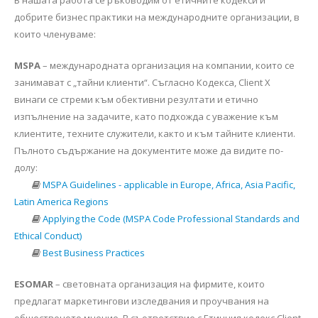
В нашата работа се ръководим от етичните кодекси и
разбираме своите клиенти и не пестим усилия, за да
добрите бизнес практики на международните организации, в
отговорим на техните нужди и очаквания.
които членуваме:
MSPA
– международната организация на компании, които се
занимават с „тайни клиенти“. Съгласно Кодекса, Client X
винаги се стреми към обективни резултати и етично
изпълнение на задачите, като подхожда с уважение към
клиентите, техните служители, както и към тайните клиенти.
Пълното съдържание на документите може да видите по-
долу:
MSPA Guidelines - applicable in Europe, Africa, Asia Pacific,
Latin America Regions
Applying the Code (MSPA Code Professional Standards and
Ethical Conduct)
Best Business Practices
ESOMAR
– световната организация на фирмите, които
предлагат маркетингови изследвания и проучвания на