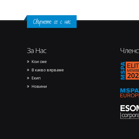
Свържете се с нас
За Нас
Членс
Кои сме
17701
В какво вярваме
Екип
Новини