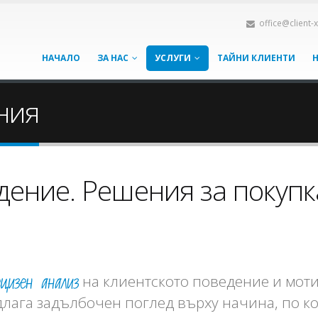
office@client-
НАЧАЛО
ЗА НАС
УСЛУГИ
ТАЙНИ КЛИЕНТИ
ния
ение. Решения за покупк
ецизен анализ
на клиентското поведение и моти
длага задълбочен поглед върху начина, по к