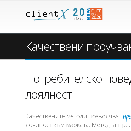
Качествени проучва
Потребителско повед
лоялност.
пр
Качествените методи позволяват
лоялност към марката. Методът пре