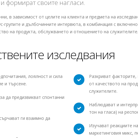
 и формират своите нагласи.
нни, в зависимост от целите на клиента и предмета на изследва
ус-групите и дълбочинните интервюта, в комбинация с включен
ство на продукта, обслужването и отношението на служителите
ствените изследвания
едпочитания, лоялност и сила
Разкриват факторите,
е и търсене.
от качеството на про
служителите.
 за да предизвикват спонтанни
Наблюдават и интерпр
тон на гласа) на респ
сърчават ги взаимно да
Изучават реакциите на
маркетинговия микс, п