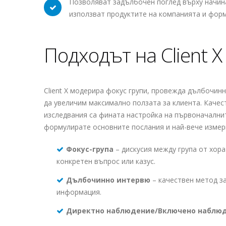
Позволяват задълбочен поглед върху начина
използват продуктите на компанията и форм
Подходът на Client X
Client X модерира фокус групи, провежда дълбочи
да увеличим максимално ползата за клиента. Качес
изследвания са фината настройка на първоначални
формулирате основните послания и най-вече измерв
Фокус-група
– дискусия между група от хор
конкретен въпрос или казус.
Дълбочинно интервю
– качествен метод з
информация.
Директно наблюдение/Включено наблю