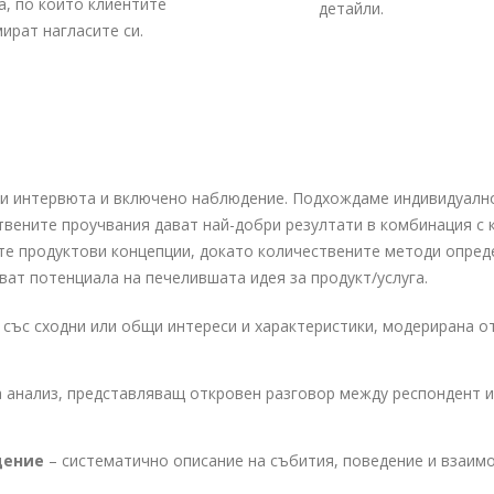
, по който клиентите
детайли.
ират нагласите си.
нни интервюта и включено наблюдение. Подхождаме индивидуално
твените проучвания дават най-добри резултати в комбинация с 
те продуктови концепции, докато количествените методи опред
ат потенциала на печелившата идея за продукт/услуга.
а със сходни или общи интереси и характеристики, модерирана о
а анализ, представляващ откровен разговор между респондент и
дение
– систематично описание на събития, поведение и взаимо