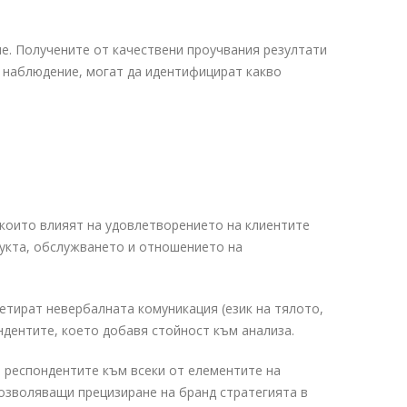
не. Получените от качествени проучвания резултати
о наблюдение, могат да идентифицират какво
.
 които влияят на удовлетворението на клиентите
дукта, обслужването и отношението на
етират невербалната комуникация (език на тялото,
ондентите, което добавя стойност към анализа.
 респондентите към всеки от елементите на
озволяващи прецизиране на бранд стратегията в