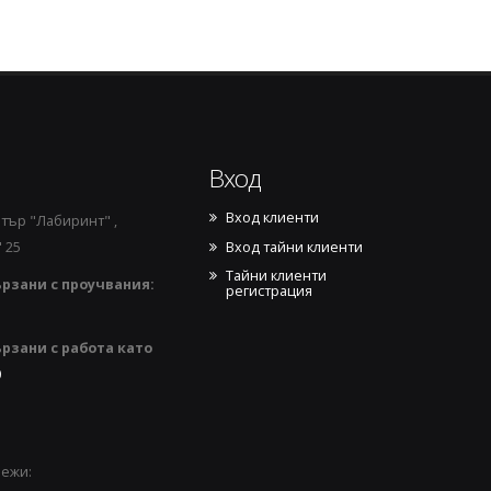
Вход
Вход клиенти
тър "Лабиринт" ,
Вход тайни клиенти
 25
Тайни клиенти
рзани с проучвания:
регистрация
рзани с работа като
0
режи: