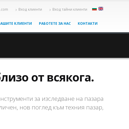
x.com
Вход клиенти
Вход тайни клиенти
НАШИТЕ КЛИЕНТИ
РАБОТЕТЕ ЗА НАС
КОНТАКТИ
лизо от всякога.
инструменти за изследване на пазара
личен, нов поглед към техния пазар,