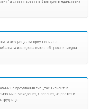
иент" и става първата в България и единствена
дната асоциация за проучвания на
глобалната изследователска общност и следва
авчик на проучвания тип „таен клиент“ в
ампании в Македония, Словения, Хърватия и
ътрудници.