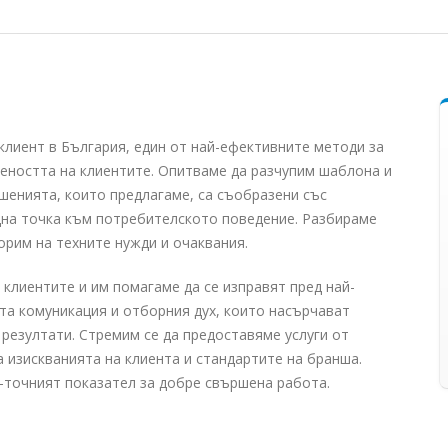
 клиент в България, един от най-ефективните методи за
еността на клиентите. Опитваме да разчупим шаблона и
шенията, които предлагаме, са съобразени със
една точка към потребителското поведение. Разбираме
ворим на техните нужди и очаквания.
 клиентите и им помагаме да се изправят пред най-
та комуникация и отборния дух, които насърчават
 резултати. Стремим се да предоставяме услуги от
 изискванията на клиента и стандартите на бранша.
-точният показател за добре свършена работа.