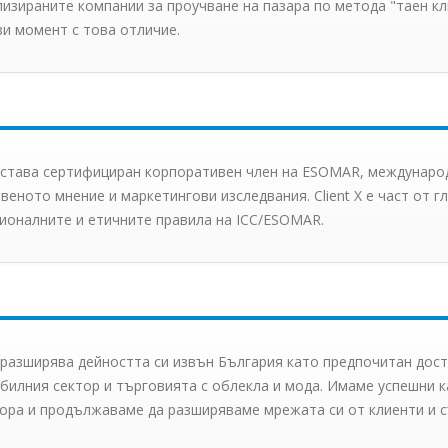
изираните компании за проучване на пазара по метода "таен кл
зи момент с това отличие.
 Х става сертифициран корпоративен член на ESOMAR, междунаро
еното мнение и маркетингови изследвания. Client X е част от 
ионалните и етичните правила на ICC/ESOMAR.
X разширява дейността си извън България като предпочитан дост
билния сектор и търговията с облекла и мода. Имаме успешни к
гора и продължаваме да разширяваме мрежата си от клиенти и с