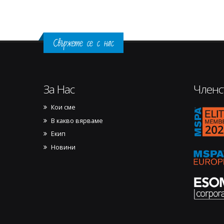
Свържете се с нас
За Нас
Членс
Кои сме
17701
В какво вярваме
Екип
Новини