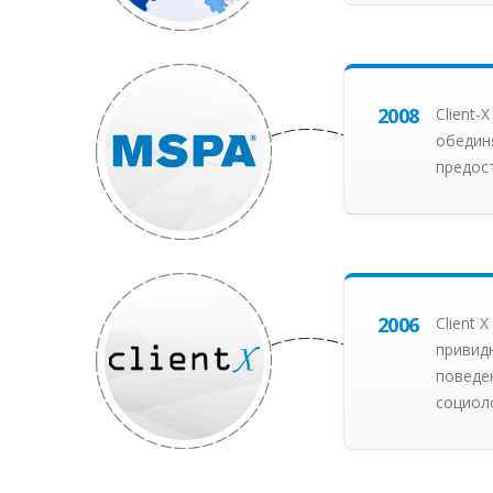
2008
Client-
обединя
предост
2006
Client 
привидн
поведе
социол