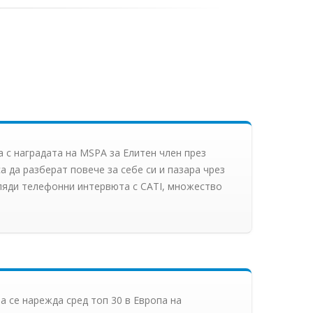
а с наградата на MSPA за Елитен член през
а да разберат повече за себе си и пазара чрез
иляди телефонни интервюта с CATI, множество
та се нарежда сред топ 30 в Европа на