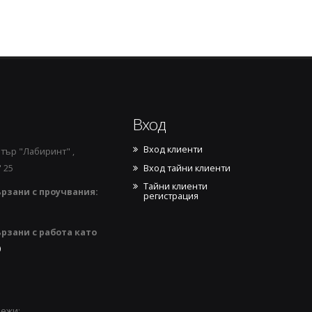
Вход
Вход клиенти
тър "Лабиринт" ,
Вход тайни клиенти
 25
Тайни клиенти
рзани с проучвания:
регистрация
рзани с работа като
0
режи: