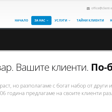
office@client-
НАЧАЛО
ЗА НАС
УСЛУГИ
ТАЙНИ КЛИЕНТИ
ар. Вашите клиенти.
По-б
аст, но разполагаме с богат набор от други 
06 година предлагаме на своите клиенти раз