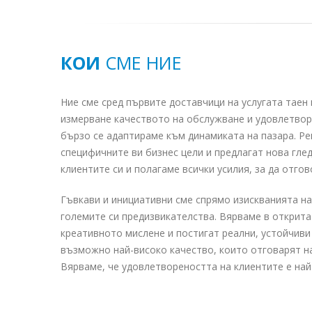
КОИ
СМЕ НИЕ
Ние сме сред първите доставчици на услугата таен
измерване качеството на обслужване и удовлетвор
бързо се адаптираме към динамиката на пазара. Ре
специфичните ви бизнес цели и предлагат нова гл
клиентите си и полагаме всички усилия, за да отго
Гъвкави и инициативни сме спрямо изискванията на
големите си предизвикателства. Вярваме в открита
креативното мислене и постигат реални, устойчиви
възможно най-високо качество, които отговарят на
Вярваме, че удовлетвореността на клиентите е най