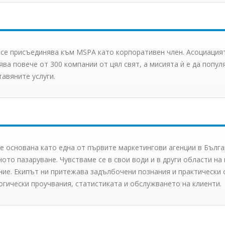
X се присъединява към MSPA като корпоративен член. Асоциацият
ва повече от 300 компании от цял свят, а мисията ѝ е да попу
авяните услуги.
X е основана като една от първите маркетингови агенции в Бълг
ото пазаруване. Чувстваме се в свои води и в други области н
ние. Екипът ни притежава задълбочени познания и практически о
огически проучвания, статистиката и обслужването на клиенти.