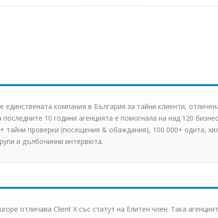
X е единствената компания в България за тайни клиенти, отличен
а последните 10 години агенцията е помогнала на над 120 бизнес
0+ тайни проверки (посещения & обаждания), 100 000+ одита, х
групи и дълбочинни интервюта.
rope отличава Client X със статут на Елитен член. Така агенция