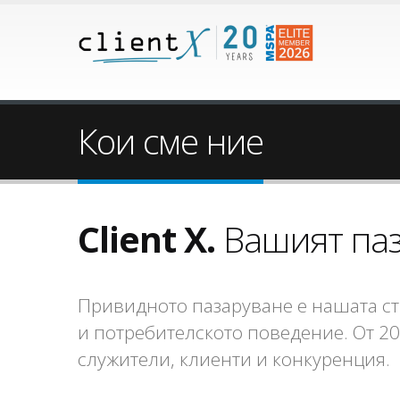
Кои сме ние
Client X.
Вашият паз
Привидното пазаруване е нашата стр
и потребителското поведение. От 20
служители, клиенти и конкуренция.