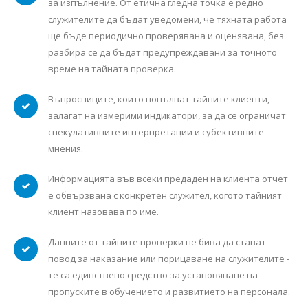
за изпълнение. От етична гледна точка е редно
служителите да бъдат уведомени, че тяхната работа
ще бъде периодично проверявана и оценявана, без
разбира се да бъдат предупреждавани за точното
време на тайната проверка.
Въпросниците, които попълват тайните клиенти,
залагат на измерими индикатори, за да се ограничат
спекулативните интерпретации и субективните
мнения.
Информацията във всеки предаден на клиента отчет
е обвързвана с конкретен служител, когото тайният
клиент назовава по име.
Данните от тайните проверки не бива да стават
повод за наказание или порицаване на служителите -
те са единствено средство за установяване на
пропуските в обучението и развитието на персонала.