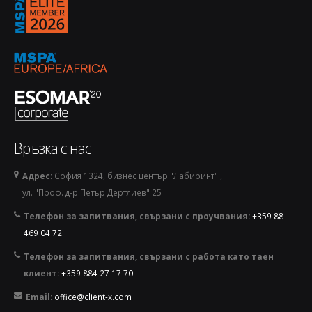
1770144973889-removebg-preview.png
Връзка с нас
Адрес:
София 1324, бизнес център "Лабиринт" ,
ул. "Проф. д-р Петър Дертлиев" 25
Телефон за запитвания, свързани с проучвания:
+359 88
469 04 72
Телефон за запитвания, свързани с работа като таен
клиент:
+359 884 27 17 70
Email:
office@client-x.com