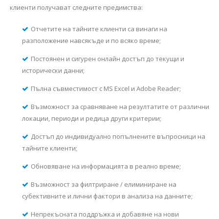
клиенти получават следните предимства:
Отчетите на тайните клиенти са винаги на
разположение навсякъде и по всяко време;
Постоянен и сигурен онлайн достъп до текущи и
исторически данни;
Пълна съвместимост с MS Excel и Adobe Reader;
Възможност за сравняване на резултатите от различни
локации, периоди и редица други критерии;
Достъп до индивидуално попълнените въпросници на
тайните клиенти;
Обновяване на информацията в реално време;
Възможност за филтриране / елиминиране на
субективните и лични фактори в анализа на данните;
Непрекъсната поддръжка и добавяне на нови