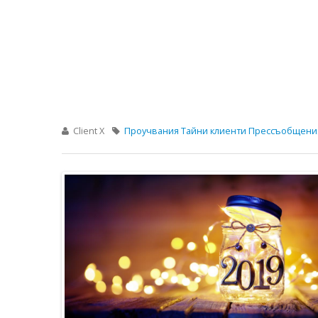
Client X
Проучвания
Тайни клиенти
Прессъобщени