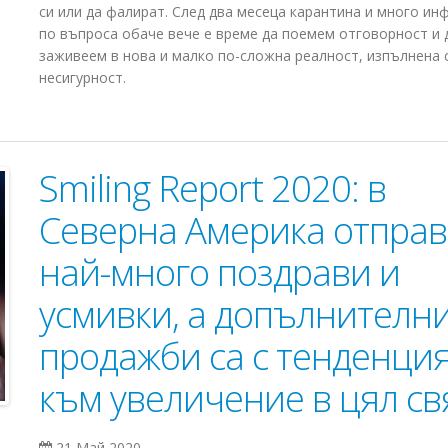
си или да фалират. След два месеца карантина и много и
по въпроса обаче вече е време да поемем отговорност и 
заживеем в нова и малко по-сложна реалност, изпълнена 
несигурност.
Smiling Report 2020: в
Северна Америка отправ
най-много поздрави и
усмивки, а допълнителн
продажби са с тенденци
към увеличение в цял св
21 Май 2020