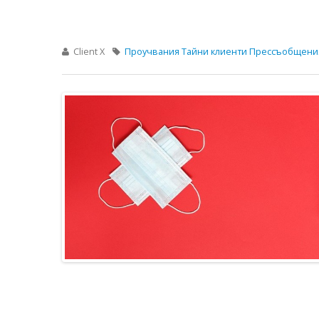
Client X
Проучвания
Тайни клиенти
Прессъобщени