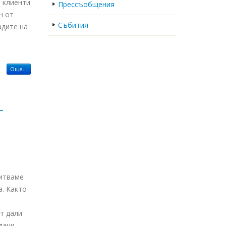
и клиенти
Прессъобщения
н от
Събития
адите на
Още...
–
питваме
а. Както
ят дали
дачи.