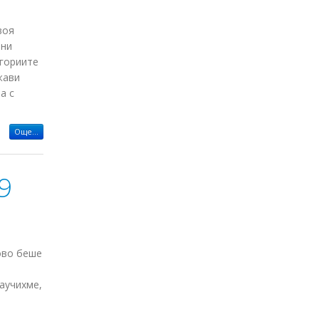
воя
ени
егориите
жави
а с
Още...
9
ово беше
аучихме,