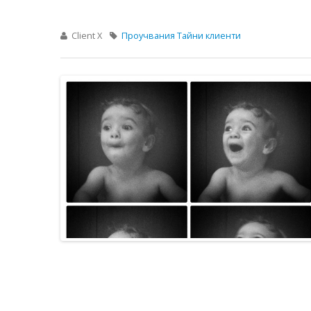
Client X
Проучвания
Тайни клиенти