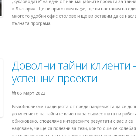
„кукловодите“ на едни от най-мащабните проекти за тайн
в България. Ще ви приготвим кафе, ще ви настаним на еди
многото удобни офис столове и ще ви оставим да се насл
пълната програма.
Доволни тайни клиенти 
успешни проекти
06 Март 2022
Възобновихме традицията от преди пандемията да се до
до мнението на тайните клиенти за съвместната ни работ
обикновено, споделяме интересните резултати с вас и се
надяваме, че ще са полезни за тези, които още се колеба
да се регистрират или пък дали да приемат предложени за