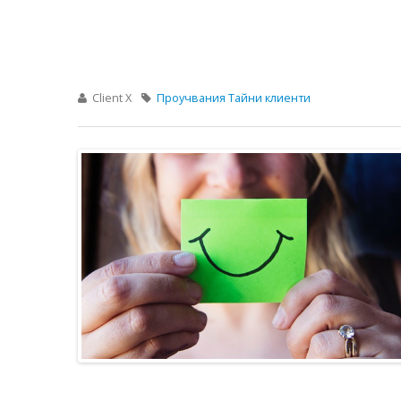
Client X
Проучвания
Тайни клиенти