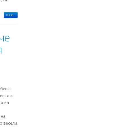
Още...
че
я
 беше
енти и
та на
 на
о весели