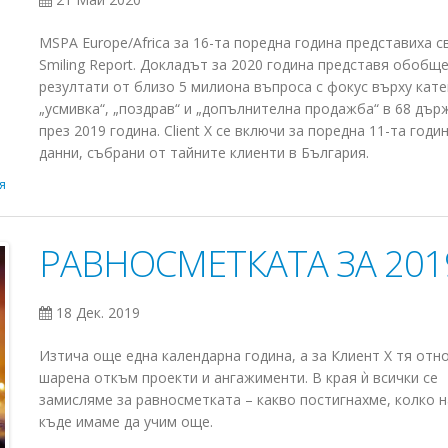
MSPA Europe/Africa за 16-та поредна година представиха с
Smiling Report. Докладът за 2020 година представя обобщ
резултати от близо 5 милиона въпроса с фокус върху кат
„усмивка“, „поздрав“ и „допълнителна продажба“ в 68 дър
през 2019 година. Client X се включи за поредна 11-та годин
данни, събрани от тайните клиенти в България.
я
РАВНОСМЕТКАТА ЗА 201
18 Дек. 2019
Изтича още една календарна година, а за Клиент Х тя отн
шарена откъм проекти и ангажименти. В края ѝ всички се
замисляме за равносметката – какво постигнахме, колко н
къде имаме да учим още.