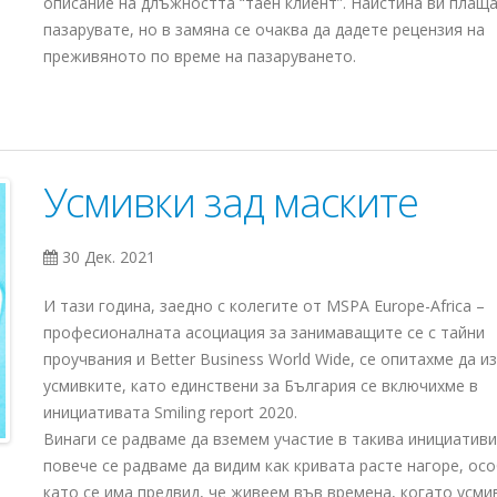
описание на длъжността “таен клиент”. Наистина ви плаща
пазарувате, но в замяна се очаква да дадете рецензия на
преживяното по време на пазаруването.
Усмивки зад маските
30 Дек. 2021
И тази година, заедно с колегите от MSPA Europe-Africa –
професионалната асоциация за занимаващите се с тайни
проучвания и Better Business World Wide, се опитахме да 
усмивките, като единствени за България се включихме в
инициативата Smiling report 2020.
Винаги се радваме да вземем участие в такива инициатив
повече се радваме да видим как кривата расте нагоре, ос
като се има предвид, че живеем във времена, когато усми