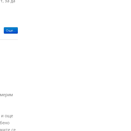
т, за да
Още...
измерим
и и още
обено
вките се