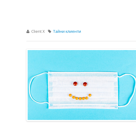
Client X
Тайни клиенти