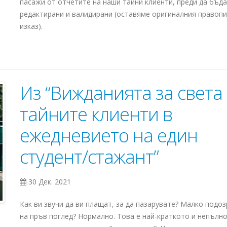
пасажи от отчетите на наши тайни клиенти, преди да бъд
редактирани и валидирани (оставяме оригиналния правопи
изказ).
Из “Вижданията за света
тайните клиенти в
ежедневието на един
студент/стажант”
30 Дек. 2021
Как ви звучи да ви плащат, за да пазарувате? Малко подо
на пръв поглед? Нормално. Това е най-краткото и непълн