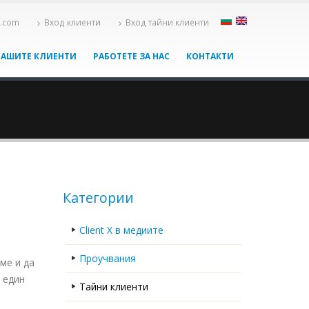
x.com
Вход клиенти
Вход тайни клиенти
НАШИТЕ КЛИЕНТИ
РАБОТЕТЕ ЗА НАС
КОНТАКТИ
Категории
Client X в медиите
Проучвания
ме и да
 един
Тайни клиенти