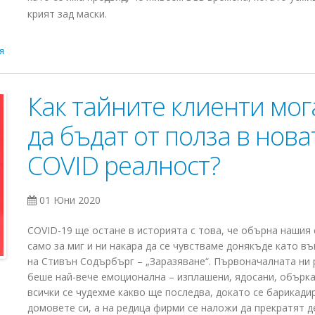
крият зад маски.
я
Как тайните клиенти мог
да бъдат от полза в нова
COVID реалност?
01 Юни 2020
COVID-19 ще остане в историята с това, че обърна нашия 
само за миг и ни накара да се чувстваме донякъде като в
на Стивън Содърбърг – „Заразяване“. Първоначалната ни 
беше най-вече емоционална – изплашени, ядосани, обърк
всички се чудехме какво ще последва, докато се барикади
домовете си, а на редица фирми се наложи да прекратят 