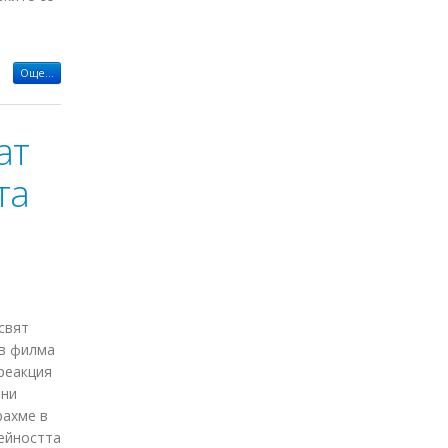
Още...
ат
та
свят
ъв филма
реакция
ани
рахме в
дейността