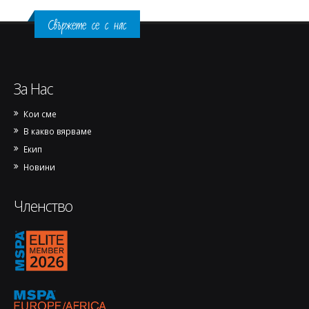
Свържете се с нас
За Нас
Кои сме
В какво вярваме
Екип
Новини
Членство
1770144973889-removebg-preview.png