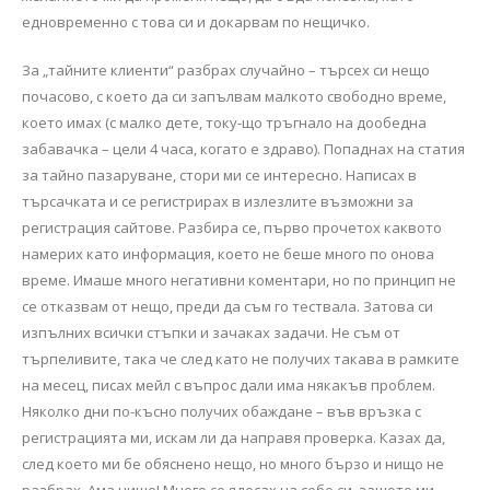
едновременно с това си и докарвам по нещичко.
За „тайните клиенти“ разбрах случайно – търсех си нещо
почасово, с което да си запълвам малкото свободно време,
което имах (с малко дете, току-що тръгнало на дообедна
забавачка – цели 4 часа, когато е здраво). Попаднах на статия
за тайно пазаруване, стори ми се интересно. Написах в
търсачката и се регистрирах в излезлите възможни за
регистрация сайтове. Разбира се, първо прочетох каквото
намерих като информация, което не беше много по онова
време. Имаше много негативни коментари, но по принцип не
се отказвам от нещо, преди да съм го тествала. Затова си
изпълних всички стъпки и зачаках задачи. Не съм от
търпеливите, така че след като не получих такава в рамките
на месец, писах мейл с въпрос дали има някакъв проблем.
Няколко дни по-късно получих обаждане – във връзка с
регистрацията ми, искам ли да направя проверка. Казах да,
след което ми бе обяснено нещо, но много бързо и нищо не
разбрах. Ама нищо! Много се ядосах на себе си, защото ми