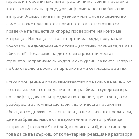
гориво, интересни покупки от различни магазини, престой в
хотел, козметични процедури, информираност по банкови
въпроси. А също така и пътувания – ние с моето семейство
съчетавахме полезното с приятното, като постоянно си
правехме пътешествия, според проверките, на които ме
изпращат. Изплащат се транспортни разходи, получавам
хонорари, а едновременно с това - „Опознай родината, за да я
обикнеш!“. Показахме на детето си страхотни места в
страната, направихме си чудесни екскурзии, за които навярно
не бих отделила време и пари, ако не ми се плащаше за тях.
Всяко посещение е предизвикателство по някакъв начин – от
това да излезеш от ситуация, че не разбираш супервайзора
по телефон, докато ти предлага посещение, през това да си
разбереш и запомниш сценария, да отидеш в правилния
обект, да се държиш естествено и да не излизаш от ролята си,
да не забравиш някое от възраженията, които трябва да
отправиш (понякога 9 на брой, а понякога и 0), и се стигне до
това да се въздържиш от коментар или реакция на разговора