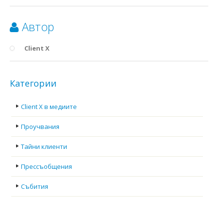
Автор
Client X
Категории
Client X в медиите
Проучвания
Тайни клиенти
Прессъобщения
Събития