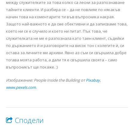
между служителките за това колко са лесни за разпознаване
тайните клиенти. И разбира се – да не повлияе по някакъв
начин това на коментарите ти във въпросника накрая.
Защото най-важното е да сме обективни и да записваме това,
което ни се е случило и което ни питат. Пък това, че
служителката не ме е разпознала като таен клиент, съдейки
по държанието ѝ и разговорите на висок тон с колегите ѝ, си
остава за личните ми архиви. Явно аз съм си свършила добре
тогава моята работа, а дали тя е свършила своята – само
въпросникът ще покаже. ;)
Изображение: People Inside the Building от
Pixabay
,
www.pexels.com
.
Сподели