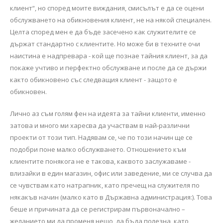
клиент“, но според моите виждания, смисълът е да се оцени
обслужването на обикновения клиент, не на някой специален.
Целта според мен е да бъде засечено как служителите се
държат стандартно с клиентите. Но може би в техните очи
наистина е надпревара - кой ще познае тайния клиент, за да
покаже учтиво и перфектно обслужване и после да се държи
както обикновено със следващия клиент - защото е
обикновен.
Лично аз съм голям фен на идеята за тайни клиенти, именно
затова и много ми харесва да участвам в най-различни
проекти от този тип. Надявам се, че по този начин ще се
подобри поне малко обслужването. Отношението към
клиентите понякога не е такова, каквото заслужаваме -
влизайки в един магазин, офис или заведение, ми се случва да
се чувствам като натрапник, като пречещ на служителя по
някакъв начин (малко като в Държавна администрация:). Това
беше и причината да се регистрирам първоначално –
желанието ми да променя нещо, да бъда полезна, като