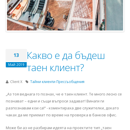
Какво е да бъдеш
13
таен клиент?
Май 2019
Client X
Тайни клиенти
Прессъобщения
„Аз тоя веднага го познах, че е таен клиент. Те много лесно се
познават – едни и същи въпроси задават! Винаги ги
разпознавам кои са!“ - коментираха две служителки, докато
чаках да ме приемат по време на проверка в банков офис.
Може би аз не разбирам идеята на проектите тип „таен