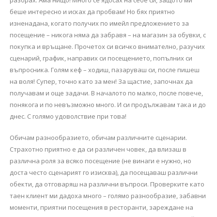
беше интересно и исках да пробвам! Но бях приятно
изненадана, когато получих по имейл предложението за
посещение – никога няма да забравя – на магазин за обувки, с
покупка и връщане. Прочетох си всичко внимателно, разучих
сценарий, график, направих си посещението, попълних си
въпросника. Голям кеф – ходиш, пазаруваш си, после пишеш
на воля! Супер, точно като за мен! За щастие, започнах да
получавам и още задачи. В началото по малко, после повече,
понякога и по невъзможно много. И си продължавам така и до
днес. С голямо удоволствие при това!
Обичам разнообразието, обичам различните сценарии.
Страхотно приятно е да си различен човек, да влизаш в
различна роля за всяко посещение (не винаги е нужно, но
доста често сценарият го изисква), да посещаваш различни
обекти, да отговаряш на различни въпроси. Проверките като
таен клиент ми дадоха много – голямо разнообразие, забавни
моменти, приятни посещения в ресторанти, зареждане на