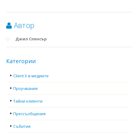
Автор
Джил Спенсър
Категории
Client X в медиите
Проучвания
Тайни клиенти
Прессъобщения
Събития