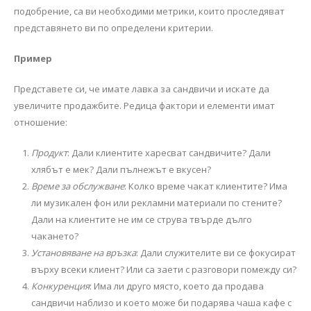
подобрение, са ви необходими метрики, които проследяват
представянето ви по определени критерии.
Пример
Представете си, че имате лавка за сандвичи и искате да
увеличите продажбите. Редица фактори и елементи имат
отношение:
Продукт
: Дали клиентите харесват сандвичите? Дали
хлябът е мек? Дали пълнежът е вкусен?
Време за обслужване
: Колко време чакат клиентите? Има
ли музикален фон или рекламни материали по стените?
Дали на клиентите не им се струва твърде дълго
чакането?
Установяване на връзка
: Дали служителите ви се фокусират
върху всеки клиент? Или са заети с разговори помежду си?
Конкуренция
: Има ли друго място, което да продава
сандвичи наблизо и което може би подарява чаша кафе с