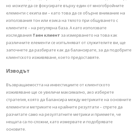
но
можете
да се фокусирате върху един от многобройните
елементи с екипа ви – като това да се обърне внимание на
използвания тон или езика на тялото при общуването с
клиентите – на регулярна база. А като използвате
изследвания
Таен клиент
за измерването на това как
различните елементи се изпълняват от служителите ви, ще
започнете да разбирате как да балансирате, за да подобрите
клиентското изживяване, което предоставяте.
Изводът
Възвращаемостта на инвестициите от клиентското
изживяване ще се увеличи максимално, ако изберете
стратегия, която да балансира между метриките на основните
елементи и метриките на крайните резултати – спрете да
разчитате само на резултатните метрики и приемете, че
нещата са по-сложни, като измервате и подобрявате
основите.