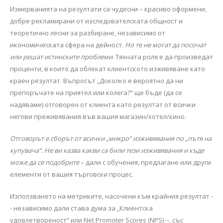
Измерванията на резултати са чудесни – красиво оформени,
добре рекламирани от изследователската общност и
теоретично лесни за разбиране, независимо от
икономическата сфера на дейност.
Но те не могат да посочат
или решат истинските проблеми
. Тяхната роля е да произведат
проценти, в които да облекат клиентското изживяване като
краен резултат. Въпросът „Доколко е вероятно да ни
препоръчате на приятел или колега?“ ще бъде (да се
надяваме) отговорен от клиента като резултат от всички
негови преживявания във вашия магазин/хотел/кино.
Отговорът е сборът от всички „микро“ изживявания по „пътя на
купувача“. Не ви казва какви са били тези изживявания и къде
може да се подобрите
– дали с обучения, предлагане или други
елементи от вашия търговски процес.
Използването на метриките, насочени към крайния резултат -
- независимо дали става дума за „Клиентска
удовлетвореност“ или Net Promoter Scores (NPS) --, със