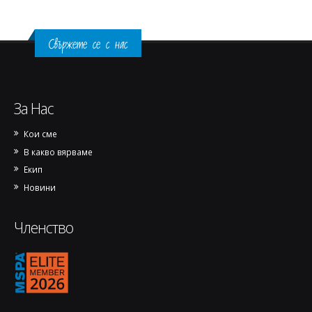
Свържете се с нас
За Нас
Кои сме
В какво вярваме
Екип
Новини
Членство
1770144973889-removebg-preview.png