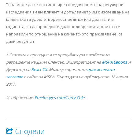
Това може да се постигне чрез внедряването на регулярни
изследвания
Таен клиент
и допълването им с изследване на
клиентската удовлетвореност веднъж или два пъти в
годината, за да проверите дали подобренията, които сте
направили по отношение на клиентското преживяване, са
дали резултат.
* Статията е преводна и се препубликува с любезното
разрешение на Джил Спенсър, Вицепрезидент на
MSPA Европа
и
Директор на
React CX
. Може да прочетете
оригиналното
заглавие
в сайта на MSPA. Първа дата на публикуване: 18 април
2017.
Изображение:
FreeImages.com/Larry Cole
Сподели