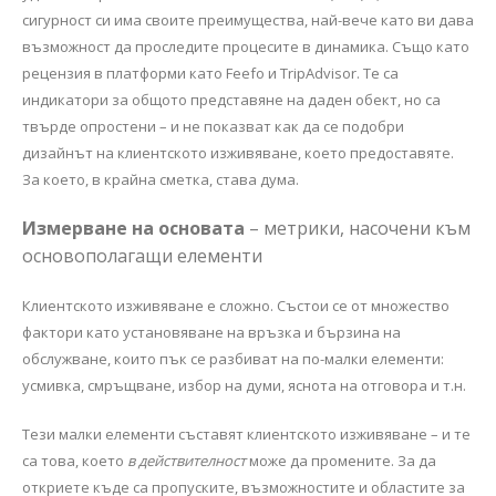
сигурност си има своите преимущества, най-вече като ви дава
възможност да проследите процесите в динамика. Също като
рецензия в платформи като Feefo и TripAdvisor. Те са
индикатори за общото представяне на даден обект, но са
твърде опростени – и не показват как да се подобри
дизайнът на клиентското изживяване, което предоставяте.
За което, в крайна сметка, става дума.
Измерване на основата
– метрики, насочени към
основополагащи елементи
Клиентското изживяване е сложно. Състои се от множество
фактори като установяване на връзка и бързина на
обслужване, които пък се разбиват на по-малки елементи:
усмивка, смръщване, избор на думи, яснота на отговора и т.н.
Тези малки елементи съставят клиентското изживяване – и те
са това, което
в действителност
може да промените. За да
откриете къде са пропуските, възможностите и областите за