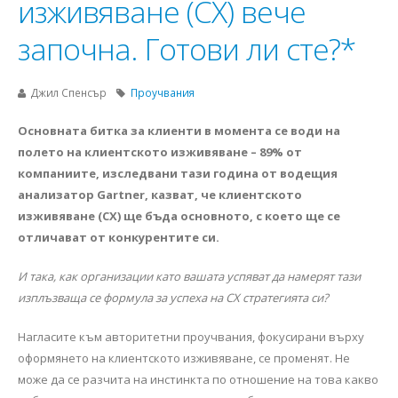
изживяване (СХ) вече
започна. Готови ли сте?*
Джил Спенсър
Проучвания
Основната битка за клиенти в момента се води на
полето на клиентското изживяване – 89% от
компаниите, изследвани тази година от водещия
анализатор Gartner, казват, че клиентското
изживяване (СХ) ще бъда основното, с което ще се
отличават от конкурентите си.
И така, как организации като вашата успяват да намерят тази
изплъзваща се формула за успеха на СХ стратегията си?
Нагласите към авторитетни проучвания, фокусирани върху
оформянето на клиентското изживяване, се променят. Не
може да се разчита на инстинкта по отношение на това какво