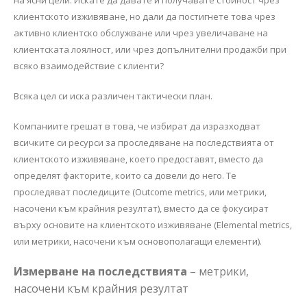
клиентското изживяване, но дали да постигнете това чрез
активно клиентско обслужване или чрез увеличаване на
клиентската лоялност, или чрез допълнителни продажби при
всяко взаимодействие с клиенти?
Всяка цел си иска различен тактически план.
Компаниите грешат в това, че избират да изразходват
всичките си ресурси за проследяване на последствията от
клиентското изживяване, което предоставят, вместо да
определят факторите, които са довели до него. Те
проследяват последиците (Outcome metrics, или метрики,
насочени към крайния резултат), вместо да се фокусират
върху основите на клиентското изживяване (Elemental metrics,
или метрики, насочени към основополагащи елементи).
Измерване на последствията
– метрики,
насочени към крайния резултат