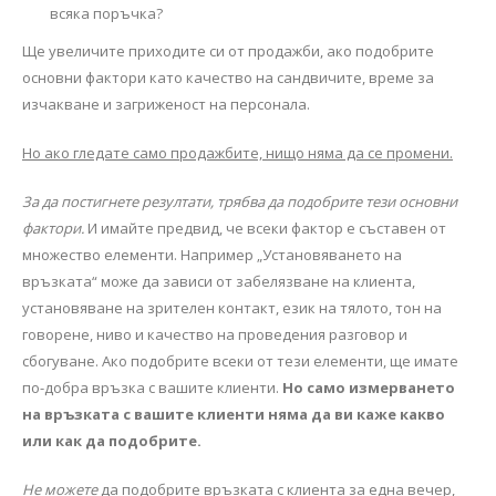
всяка поръчка?
Ще увеличите приходите си от продажби, ако подобрите
основни фактори като качество на сандвичите, време за
изчакване и загриженост на персонала.
Но ако гледате само продажбите, нищо няма да се промени.
За да постигнете резултати, трябва да подобрите тези основни
фактори.
И имайте предвид, че всеки фактор е съставен от
множество елементи. Например „Установяването на
връзката“ може да зависи от забелязване на клиента,
установяване на зрителен контакт, език на тялото, тон на
говорене, ниво и качество на проведения разговор и
сбогуване. Ако подобрите всеки от тези елементи, ще имате
по-добра връзка с вашите клиенти.
Но само измерването
на връзката с вашите клиенти няма да ви каже какво
или как да подобрите.
Не можете
да подобрите връзката с клиента за една вечер,