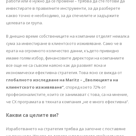
работи или e нужно да се промени – трябва да сте готови да
инвестирате в правилните инструменти, за да разберете
какво точно е необходимо, за да спечелите и задържите
целевата си група.
В днешно време собствениците на компании отделят немалка
сума за инвестиране в клиентското изживяване. Само че в
ерата на огромното количество данни, където привидно
имаме голям избор, финансовите директори на компаниите
все още не са съвсем наясно как да развият ясна и
икономически ефективна стратегия. Това ясно се вижда от
глобалното изследване на Maritz – „Еволюцията на
клиентското изживяване“
, според което 72% от
професионалистите, които се занимават с това, са на мнение,
че СХ програмата в тяхната компания „не е много ефективна“.
Какви са целите ви?
Изработването на стратегия трябва да започне с поставяне
на ясни цели. Искате да давате и получавате стойност чрез