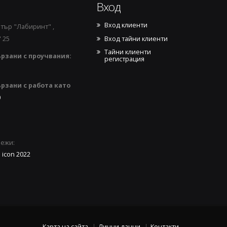
Вход
Вход клиенти
тър "Лабиринт" ,
Вход тайни клиенти
 25
Тайни клиенти
рзани с проучвания:
регистрация
рзани с работа като
0
режи:
Карта на сайта
Лични данни
Контакти