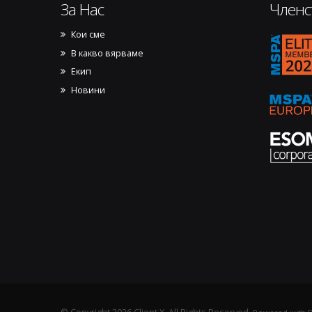
За Нас
Членс
Кои сме
17701
В какво вярваме
Екип
Новини