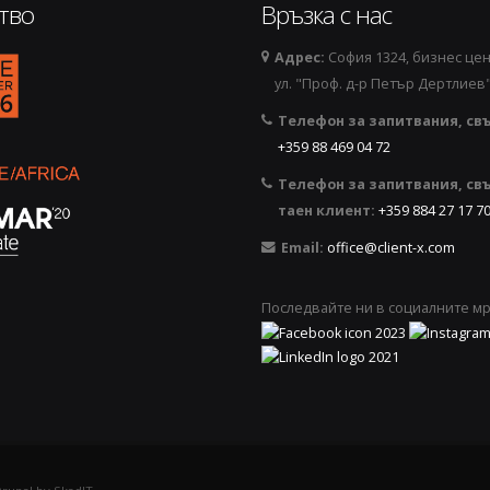
тво
Връзка с нас
Адрес:
София 1324, бизнес цен
44973889-removebg-preview.png
ул. "Проф. д-р Петър Дертлиев"
Телефон за запитвания, свъ
+359 88 469 04 72
Телефон за запитвания, свъ
таен клиент:
+359 884 27 17 7
Email:
office@client-x.com
Последвайте ни в социалните м