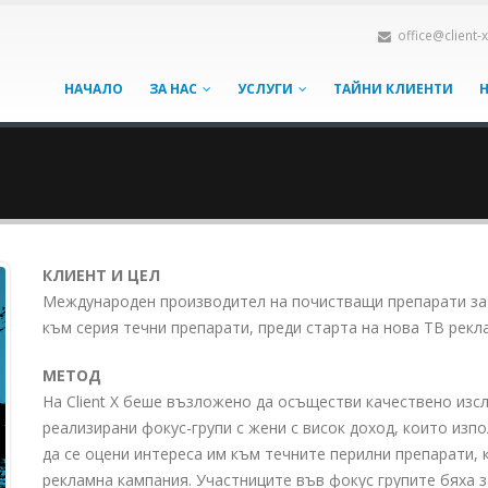
office@client-
НАЧАЛО
ЗА НАС
УСЛУГИ
ТАЙНИ КЛИЕНТИ
КЛИЕНТ И ЦЕЛ
Международен производител на почистващи препарати за 
към серия течни препарати, преди старта на нова ТВ рекл
МЕТОД
На Client X беше възложено да осъществи качествено изс
реализирани фокус-групи с жени с висок доход, които изп
да се оцени интереса им към течните перилни препарати,
рекламна кампания. Участниците във фокус групите бяха з