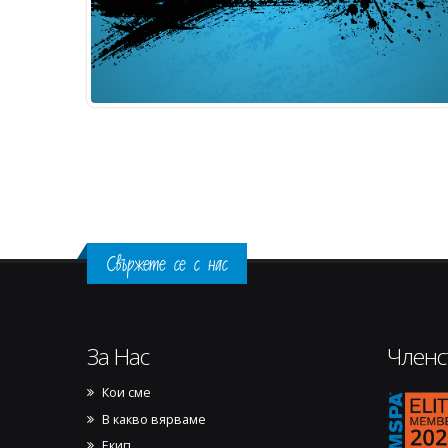
Свържете се с нас
За Нас
Членс
Кои сме
17701
В какво вярваме
Екип