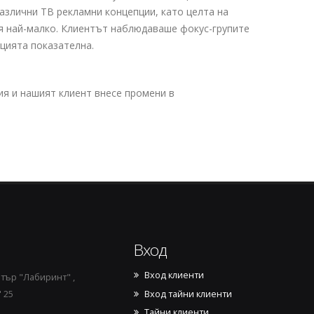
различни ТВ рекламни концепции, като целта на
оя най-малко. Клиентът наблюдаваше фокус-групите
цията показателна.
я и нашият клиент внесе промени в
Вход
Вход клиенти
тър "Лабиринт" ,
Вход тайни клиенти
 25
Тайни клиенти