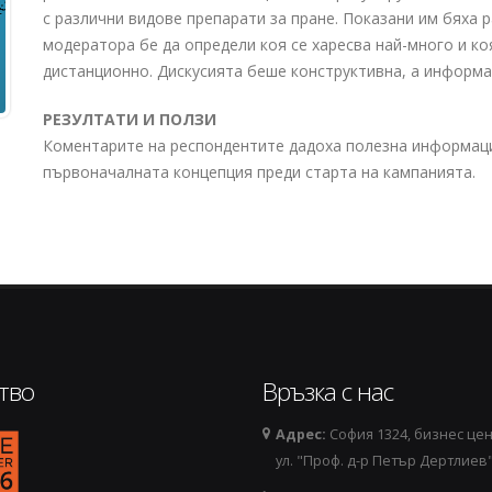
с различни видове препарати за пране. Показани им бяха 
модератора бе да определи коя се харесва най-много и к
дистанционно. Дискусията беше конструктивна, а информа
РЕЗУЛТАТИ И ПОЛЗИ
Коментарите на респондентите дадоха полезна информаци
първоначалната концепция преди старта на кампанията.
тво
Връзка с нас
Адрес:
София 1324, бизнес цен
44973889-removebg-preview.png
ул. "Проф. д-р Петър Дертлиев"