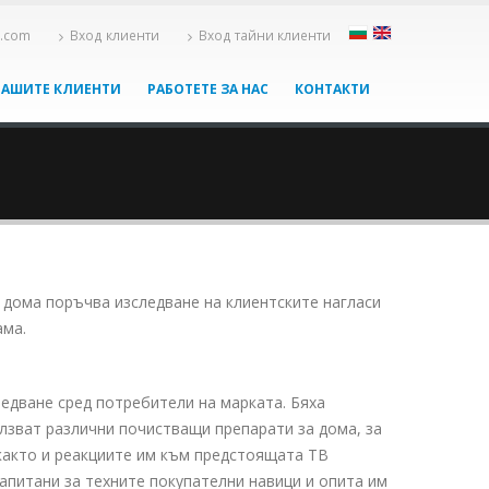
x.com
Вход клиенти
Вход тайни клиенти
НАШИТЕ КЛИЕНТИ
РАБОТЕТЕ ЗА НАС
КОНТАКТИ
дома поръчва изследване на клиентските нагласи
ама.
ледване сред потребители на марката. Бяха
олзват различни почистващи препарати за дома, за
 както и реакциите им към предстоящата ТВ
апитани за техните покупателни навици и опита им